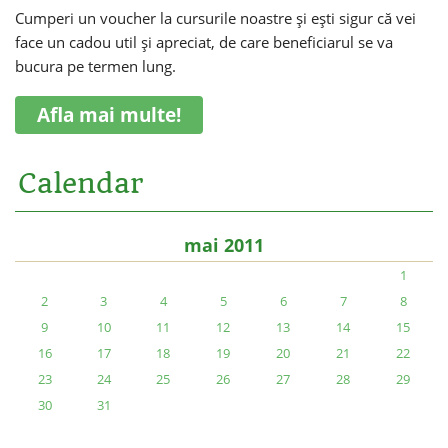
Cumperi un voucher la cursurile noastre și ești sigur că vei
face un cadou util și apreciat, de care beneficiarul se va
bucura pe termen lung.
Afla mai multe!
Calendar
mai 2011
1
2
3
4
5
6
7
8
9
10
11
12
13
14
15
16
17
18
19
20
21
22
23
24
25
26
27
28
29
30
31