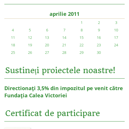
aprilie 2011
1
2
3
4
5
6
7
8
9
10
11
12
13
14
15
16
17
18
19
20
21
22
23
24
25
26
27
28
29
30
Sustineți proiectele noastre!
Directionați 3,5% din impozitul pe venit către
Fundația Calea Victoriei
Certificat de participare