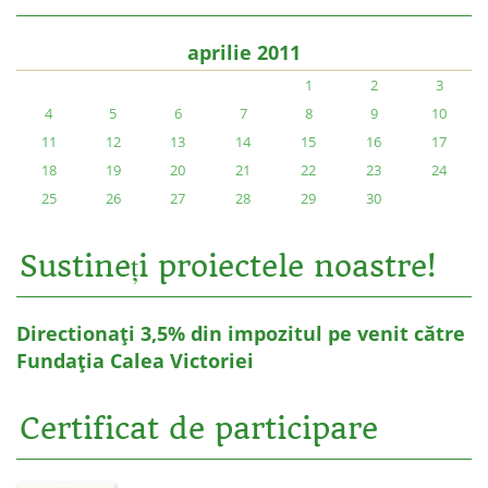
aprilie 2011
1
2
3
4
5
6
7
8
9
10
11
12
13
14
15
16
17
18
19
20
21
22
23
24
25
26
27
28
29
30
Sustineți proiectele noastre!
Directionați 3,5% din impozitul pe venit către
Fundația Calea Victoriei
Certificat de participare