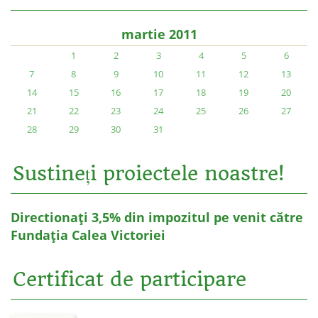
martie 2011
1
2
3
4
5
6
7
8
9
10
11
12
13
14
15
16
17
18
19
20
21
22
23
24
25
26
27
28
29
30
31
Sustineți proiectele noastre!
Directionați 3,5% din impozitul pe venit către
Fundația Calea Victoriei
Certificat de participare