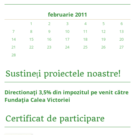
februarie 2011
1
2
3
4
5
6
7
8
9
10
11
12
13
14
15
16
17
18
19
20
21
22
23
24
25
26
27
28
Sustineți proiectele noastre!
Directionați 3,5% din impozitul pe venit către
Fundația Calea Victoriei
Certificat de participare