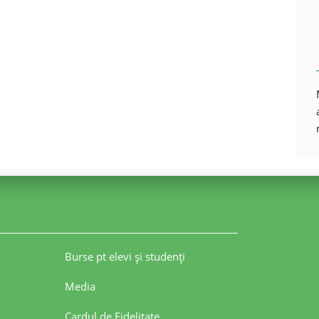
Burse pt elevi şi studenţi
Media
Cardul de Fidelitate