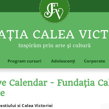
ŢIA CALEA VICT
Inspirăm prin arte şi cultură
Program cursuri
Adolescenţi
Corporate
 Calendar - Fundaţia Cal
le
stiului si Calea Victoriei