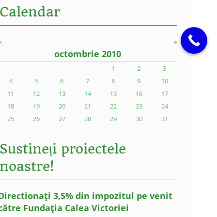
Calendar
«
»
octombrie 2010
1
2
3
4
5
6
7
8
9
10
11
12
13
14
15
16
17
18
19
20
21
22
23
24
25
26
27
28
29
30
31
Sustineți proiectele
noastre!
Directionați 3,5% din impozitul pe venit
către Fundația Calea Victoriei