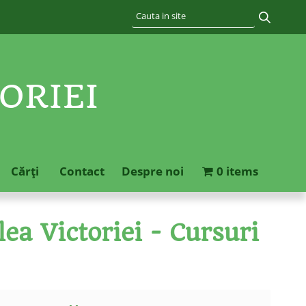
ORIEI
Cărţi
Contact
Despre noi
0 items
ea Victoriei - Cursuri