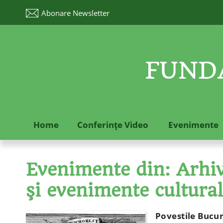
Abonare
Newsletter
FUNDA
Home
Conferinţe Video
Evenimente
Evenimente din: Arhive
şi evenimente cultura
Povestile Bucure