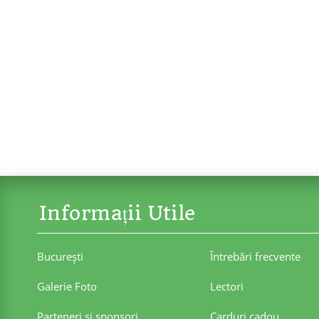
Informații Utile
Bucureşti
Întrebări frecvente
Galerie Foto
Lectori
Parteneri şi sponsori
Carduri cadou