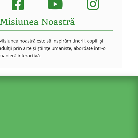
Misiunea Noastră
Misiunea noastră este să inspirăm tinerii, copiii și
adulții prin arte și științe umaniste, abordate într-o
manieră interactivă.