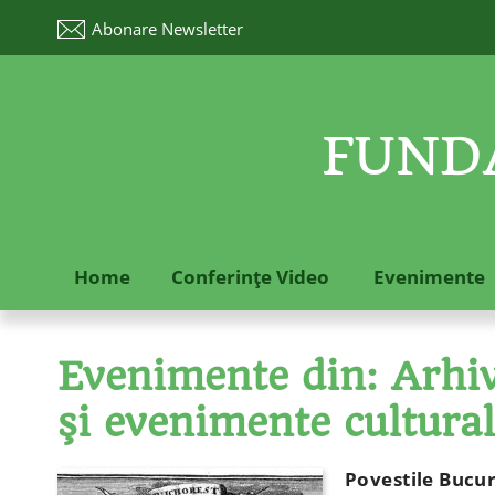
Abonare
Newsletter
FUNDA
Home
Conferinţe Video
Evenimente
Evenimente din: Arhive
şi evenimente cultura
Povestile Bucure