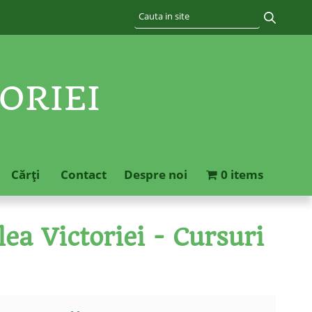
ORIEI
Cărţi
Contact
Despre noi
0 items
ea Victoriei - Cursuri