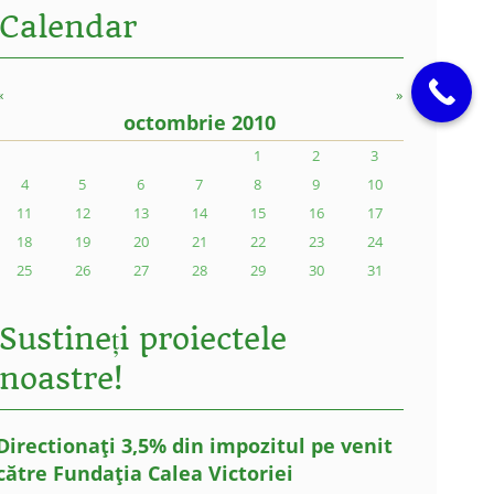
Calendar
«
»
octombrie 2010
1
2
3
4
5
6
7
8
9
10
11
12
13
14
15
16
17
18
19
20
21
22
23
24
25
26
27
28
29
30
31
Sustineți proiectele
noastre!
Directionați 3,5% din impozitul pe venit
către Fundația Calea Victoriei