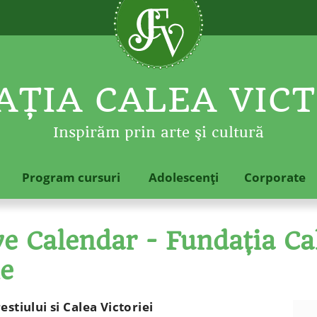
ŢIA CALEA VICT
Inspirăm prin arte şi cultură
Program cursuri
Adolescenţi
Corporate
 Calendar - Fundaţia Cal
le
stiului si Calea Victoriei