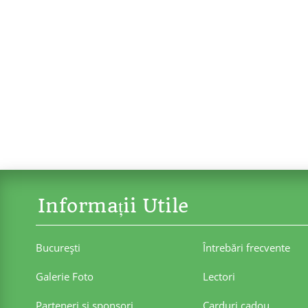
Informații Utile
Bucureşti
Întrebări frecvente
Galerie Foto
Lectori
Parteneri şi sponsori
Carduri cadou