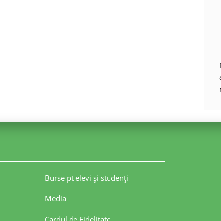
Burse pt elevi şi studenţi
Media
Cardul de Fidelitate