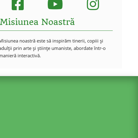
Misiunea Noastră
Misiunea noastră este să inspirăm tinerii, copiii și
adulții prin arte și științe umaniste, abordate într-o
manieră interactivă.