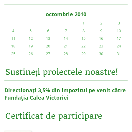
octombrie 2010
1
2
3
4
5
6
7
8
9
10
11
12
13
14
15
16
17
18
19
20
21
22
23
24
25
26
27
28
29
30
31
Sustineți proiectele noastre!
Directionați 3,5% din impozitul pe venit către
Fundația Calea Victoriei
Certificat de participare