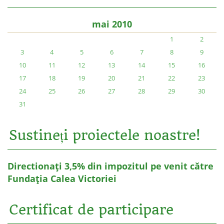
mai 2010
1
2
3
4
5
6
7
8
9
10
11
12
13
14
15
16
17
18
19
20
21
22
23
24
25
26
27
28
29
30
31
Sustineți proiectele noastre!
Directionați 3,5% din impozitul pe venit către
Fundația Calea Victoriei
Certificat de participare