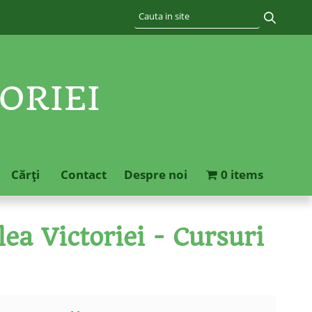
ORIEI
Cărţi
Contact
Despre noi
0 items
ea Victoriei - Cursuri