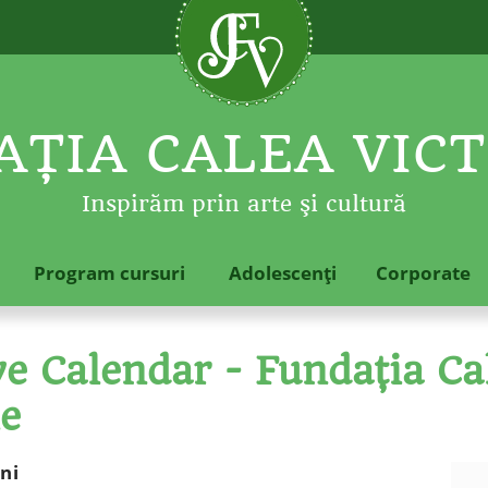
ŢIA CALEA VICT
Inspirăm prin arte şi cultură
Program cursuri
Adolescenţi
Corporate
 Calendar - Fundaţia Cal
le
ni