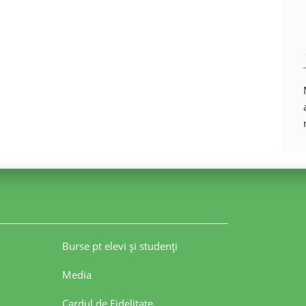
Burse pt elevi şi studenţi
Media
Cardul de Fidelitate