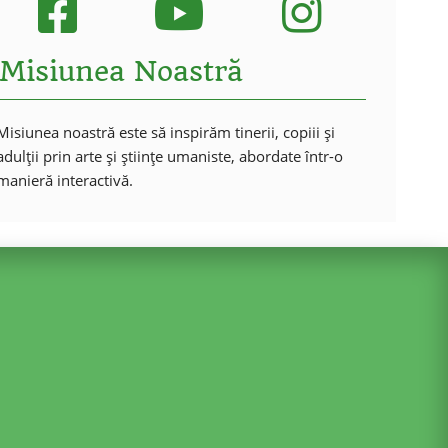
Misiunea Noastră
Misiunea noastră este să inspirăm tinerii, copiii și
adulții prin arte și științe umaniste, abordate într-o
manieră interactivă.