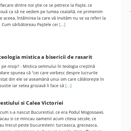
 fiecare dintre noi ştie ce se petrece la Paşte, ce
 ouă ca să ne vedem pe lumea cealaltă, ne primenim
 aceea, întâlnirea la care vă invităm nu se va referi la
e. Cum sărbătoreau Paştele cei
[...]
eologia mistica a bisericii de rasarit
 pe nisip? - Mistica semnului în teologia creştină
 Mare spunea că “cei care vorbesc despre lucrurile
ustat din ele se aseamănă unui om care călătoreşte în
pustie iar setea grozavă îi face să
[...]
stiului si Calea Victoriei
cum s-a nascut Bucurestiul, ce era Podul Mogosoaiei,
cau si ce mincau oamenii acum citeva secole, ce
au trecut peste bucuresteni: turceasca, greceasca,