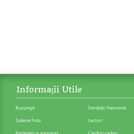
Informații Utile
Bucureşti
Întrebări frecvente
Galerie Foto
Lectori
Parteneri şi sponsori
Carduri cadou