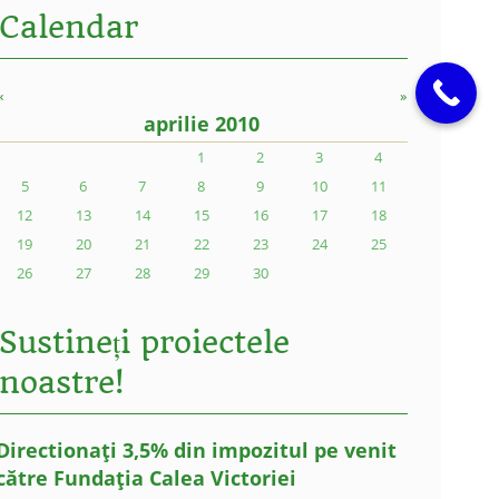
Calendar
«
»
aprilie 2010
1
2
3
4
5
6
7
8
9
10
11
12
13
14
15
16
17
18
19
20
21
22
23
24
25
26
27
28
29
30
Sustineți proiectele
noastre!
Directionați 3,5% din impozitul pe venit
către Fundația Calea Victoriei