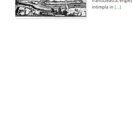
frantuzeasca, englez
intimpla in
[...]