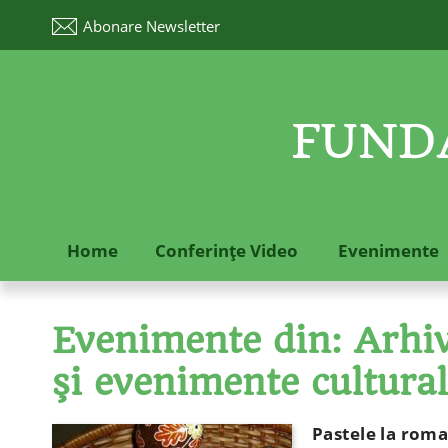
Abonare
Newsletter
FUNDA
Home
Conferinţe Video
Evenimente
Evenimente din: Arhive
şi evenimente cultura
Pastele la roma