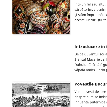
Într-un fel sau altul,
sărbătorim, ciocnim
şi stăm împreună. De
aceste lucruri ştiut
Introducere in t
De ce Cuvântul scria
Sfântul Macarie cel
Duhului fără să fi g
văpaia amiezii prin 
Povestile Bucure
Vom povesti despre 
despre cum se imbra
influente puternice 