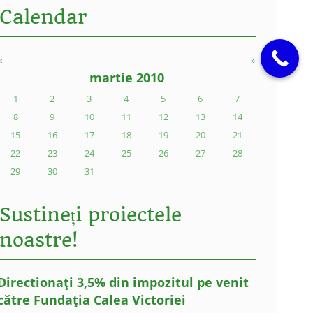
Calendar
«
»
martie 2010
1
2
3
4
5
6
7
8
9
10
11
12
13
14
15
16
17
18
19
20
21
22
23
24
25
26
27
28
29
30
31
Sustineți proiectele
noastre!
Directionați 3,5% din impozitul pe venit
către Fundația Calea Victoriei