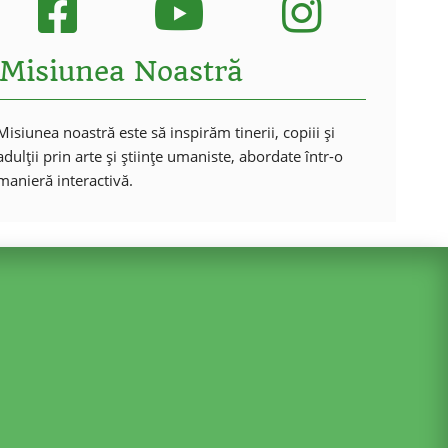
Misiunea Noastră
Misiunea noastră este să inspirăm tinerii, copiii și
adulții prin arte și științe umaniste, abordate într-o
manieră interactivă.