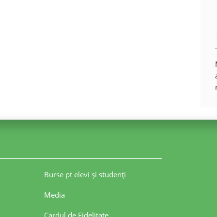
Burse pt elevi şi studenţi
Media
Cardul de Fidelitate