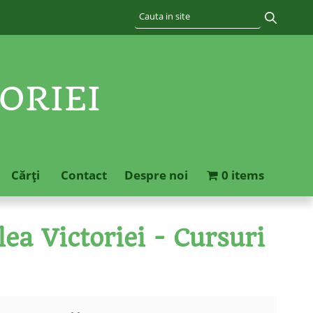
ORIEI
Cărţi
Contact
Despre noi
0 items
ea Victoriei - Cursuri