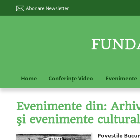
Abonare
Newsletter
FUNDA
Home
Conferinţe Video
Evenimente
Evenimente din: Arhive
şi evenimente cultura
Povestile Bucure