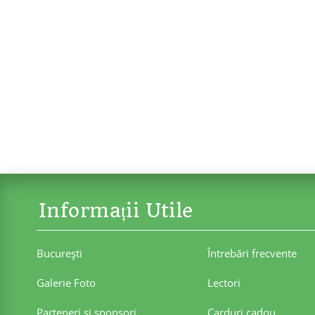
Informații Utile
Bucureşti
Întrebări frecvente
Galerie Foto
Lectori
Parteneri şi sponsori
Carduri cadou