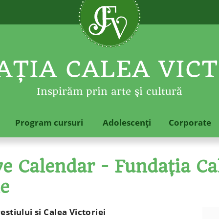
ŢIA CALEA VICT
Inspirăm prin arte şi cultură
Program cursuri
Adolescenţi
Corporate
 Calendar - Fundaţia Cal
le
stiului si Calea Victoriei