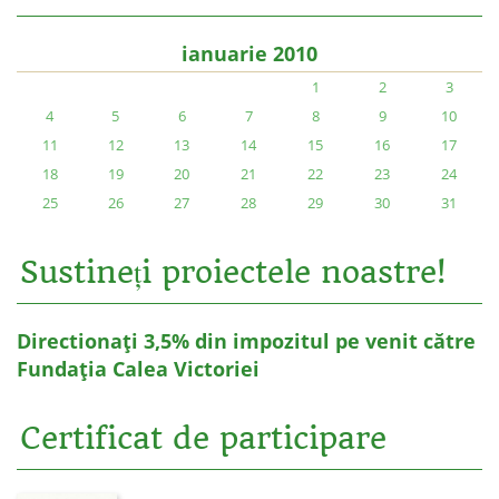
ianuarie 2010
1
2
3
4
5
6
7
8
9
10
11
12
13
14
15
16
17
18
19
20
21
22
23
24
25
26
27
28
29
30
31
Sustineți proiectele noastre!
Directionați 3,5% din impozitul pe venit către
Fundația Calea Victoriei
Certificat de participare