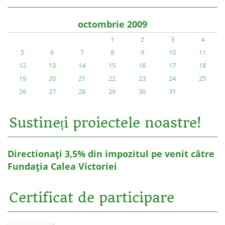
octombrie 2009
1
2
3
4
5
6
7
8
9
10
11
12
13
14
15
16
17
18
19
20
21
22
23
24
25
26
27
28
29
30
31
Sustineți proiectele noastre!
Directionați 3,5% din impozitul pe venit către
Fundația Calea Victoriei
Certificat de participare