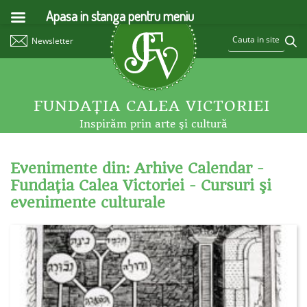
Apasa in stanga pentru meniu
Newsletter
FUNDAŢIA CALEA VICTORIEI
Inspirăm prin arte şi cultură
Evenimente din: Arhive Calendar -
Fundaţia Calea Victoriei - Cursuri şi
evenimente culturale