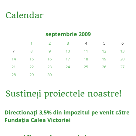
Calendar
septembrie 2009
1
2
3
4
5
6
7
8
9
10
11
12
13
14
15
16
17
18
19
20
21
22
23
24
25
26
27
28
29
30
Sustineți proiectele noastre!
Directionați 3,5% din impozitul pe venit către
Fundația Calea Victoriei